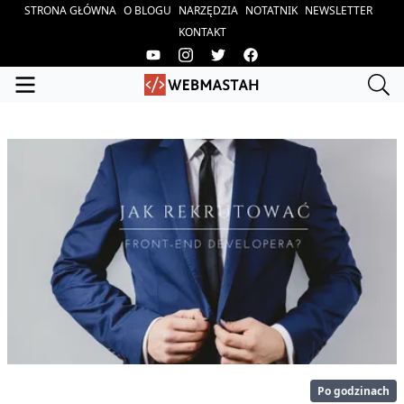
STRONA GŁÓWNA
O BLOGU
NARZĘDZIA
NOTATNIK
NEWSLETTER
KONTAKT
Po godzinach